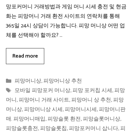
망포커머니 거래방법과 게임 머니 시세 충전 및 현금
화는 피망머니 거래 환전 사이트의 연락처를 통해
365일 24시 상담이 가능합니다. 피망 머니상 어떤 업
체를 선택해야 할까요? …
Read more
Categories
피망머니상
,
피망머니상 추천
Tags
모바일 피망포커 머니상
,
피망 포커칩 시세
,
피망
머니
,
피망머니 거래 사이트
,
피망머니 상 추천
,
피망
머니상
,
피망머니상 시세
,
피망머니시세
,
피망머니판
매. 피망머니매입
,
피망슬롯 환전
,
피망슬롯머니상
,
피망슬롯충전
,
피망슬롯칩
,
피망포커머니 삽니다
,
피