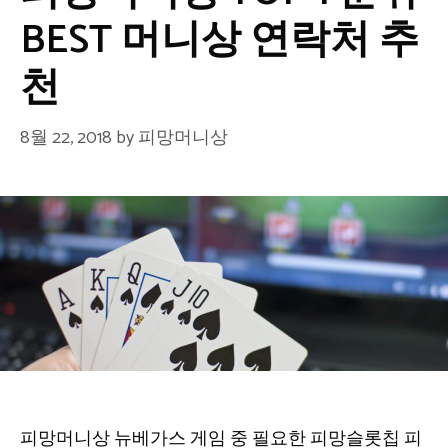
BEST 머니상 연락처 추
천
8월 22, 2018
by
피망머니상
피망머니상 뉴베가스 게임 중 필요한 피망슬롯칩 피