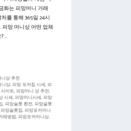
현금화는 피망머니 거래
를 통해 365일 24시
 피망 머니상 어떤 업체
 …
니상 추천
머니상
,
피망 포커칩 시세
,
피
 사이트
,
피망머니 상 추천
,
상 시세
,
피망머니시세
,
피망
입
,
피망슬롯 환전
,
피망슬롯
,
피망슬롯칩
,
피망포커머니
거래방법
,
피망포커머니상
,