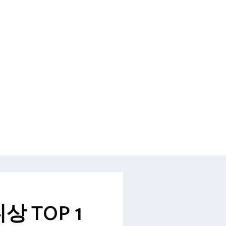
 TOP 1