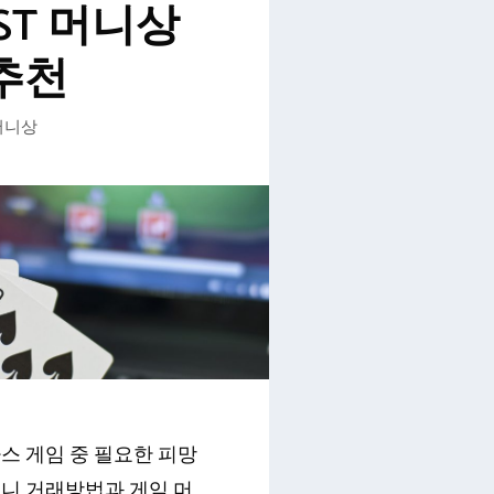
ST 머니상
추천
머니상
스 게임 중 필요한 피망
니 거래방법과 게임 머