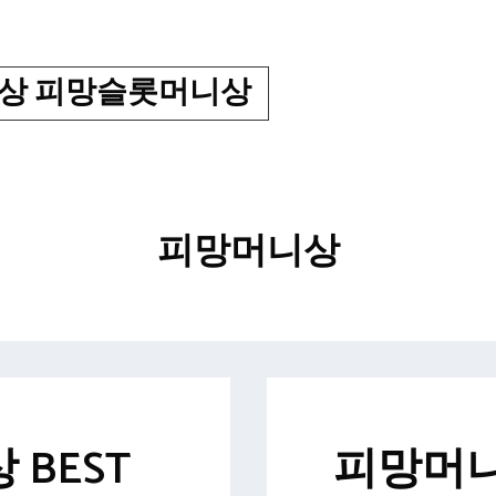
상 피망슬롯머니상
피망머니상
BEST
피망머니상