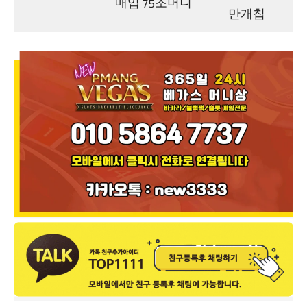
매입 75조머니
만개칩