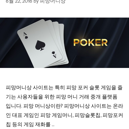
8월 22, 2018
by
피망머니상
피망머니상 사이트는 특히 피망 포커 슬롯 게임을 즐
기는 사용자들을 위한 피망 머니 거래 중개 플랫폼
입니다. 피망 머니상이란? 피망머니상 사이트는 온라
인 대표 게임인 피망 게임머니, 피망슬롯칩, 피망포커
칩 등의 게임 재화를 …