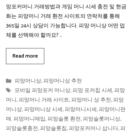
망포커머니 거래방법과 게임 머니 시세 충전 및 현금
화는 피망머니 거래 환전 사이트의 연락처를 통해
365일 24시 상담이 가능합니다. 피망 머니상 어떤 업
체를 선택해야 할까요? …
Read more
Categories
피망머니상
,
피망머니상 추천
Tags
모바일 피망포커 머니상
,
피망 포커칩 시세
,
피망
머니
,
피망머니 거래 사이트
,
피망머니 상 추천
,
피망
머니상
,
피망머니상 시세
,
피망머니시세
,
피망머니판
매. 피망머니매입
,
피망슬롯 환전
,
피망슬롯머니상
,
피망슬롯충전
,
피망슬롯칩
,
피망포커머니 삽니다
,
피