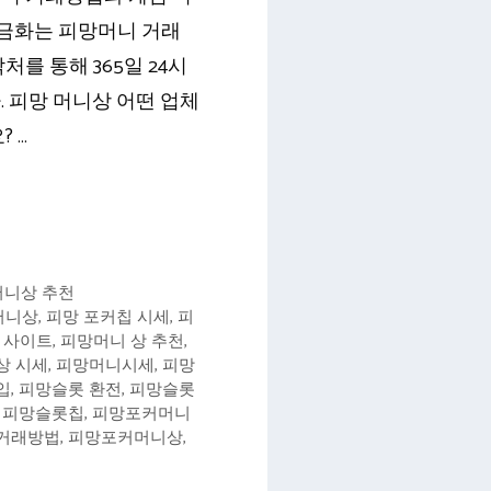
현금화는 피망머니 거래
를 통해 365일 24시
 피망 머니상 어떤 업체
 …
니상 추천
머니상
,
피망 포커칩 시세
,
피
 사이트
,
피망머니 상 추천
,
상 시세
,
피망머니시세
,
피망
입
,
피망슬롯 환전
,
피망슬롯
,
피망슬롯칩
,
피망포커머니
거래방법
,
피망포커머니상
,