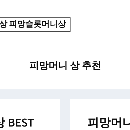
상 피망슬롯머니상
피망머니 상 추천
BEST
피망머니상