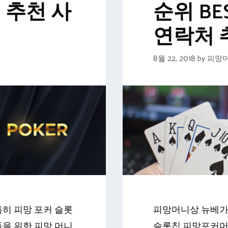
위 추천 사
순위 BE
연락처 
8월 22, 2018
by
피망
히 피망 포커 슬롯
피망머니상 뉴베가
을 위한 피망 머니
슬롯칩 피망포커머