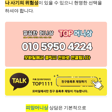
나 사기의 위험성
이 있을 수 있으니 현명한 선택을
하셔야 합니다.
피망머니상
상담은 기본적으로