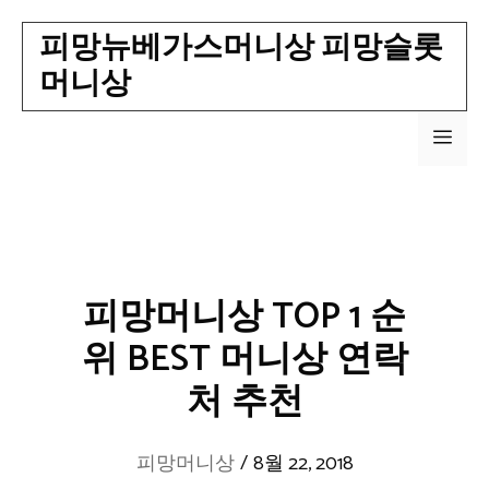
Skip
피망뉴베가스머니상 피망슬롯
to
머니상
content
Men
피망머니상 TOP 1 순
위 BEST 머니상 연락
처 추천
피망머니상
/
8월 22, 2018