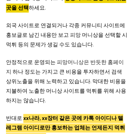
곳을 선택
하세요.
외국 사이트로 연결되거나 각종 커뮤니티 사이트에
홍보글로 남긴 내용만 보고
피망
머니상을 선택할 시
먹튀 등의 문제가 생길 수도 있습니다.
안정적으로 운영되는
피망머니상은 반듯한 홈페이
지
하나 정도는 가지고 큰 비용을 투자하면서 검색
상위노출을 위해 노력하고 있습니다. 막대한 비용을
지불하여 노출한 머니상 사이트를 먹튀를 위해 사용
하지는 않습니다.
반대로
xx나라, xx장터 같은 곳에 카톡 아이디나 텔
레그램 아이디로만 홍보하는 업체는 언제든지 먹튀